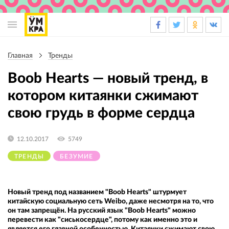
Основная
навигация
Главная
Тренды
Строка
навигации
Bооb Hearts — новый тренд, в
котором китаянки сжимают
свою грудь в форме сердца
12.10.2017
5749
ТРЕНДЫ
БЕЗУМИЕ
Новый тренд под названием "Bооb Hearts" штурмует
китайскую социальную сеть Weibo, даже несмотря на то, что
он там запрещён. На русский язык "Bооb Hearts" можно
перевести как "сиськосердце", потому как именно это и
является его главной особенностью. Китаянки cжимaют свою