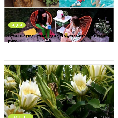
ИДЕИ
38262
Отличные бюджетные идеи для обустройства дачи своими
руками
РАСТЕНИЯ
108244