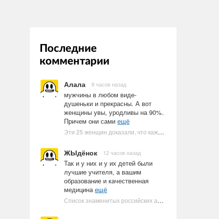
Последние
комментарии
Алала
9 часов назад
мужчины в любом виде-
душеньки и прекрасны. А вот
женщины увы, уродливы на 90%.
Причем они сами
ещё
Эти 25 женщин доказали, что каждое тело имеет право быть в бикини
ЖЫдёнок
12 часов назад
Так и у них и у их детей были
лучшие учителя, а вашим
образование и качественная
медицина
ещё
Список знаменитых российских артистов-евреев | Ультрамарин