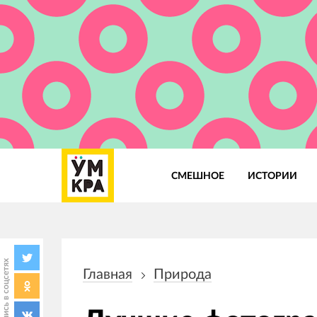
СМЕШНОЕ
ИСТОРИИ
Основная
навигация
Поделись в соцсетях
Главная
Природа
Строка
навигации