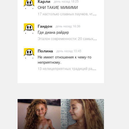
Карли
день назад 18:25
ОНИ ТАКИЕ МИМИМИ
17 настолько славных паучков, что даже у арахнофобов появится желание их погладить
Гандон
день назад 16:36
Где диана райдер
Эталон современности: 20 самых красивых и привлекательных актрис Голливуда, по мнению Google | Ультрамарин
Полина
день назад 10:45
Не имеет отношения к чему-то
неприятному.
13 нелицеприятных традиций разных стран, которые могут шокировать неподготовленного человека