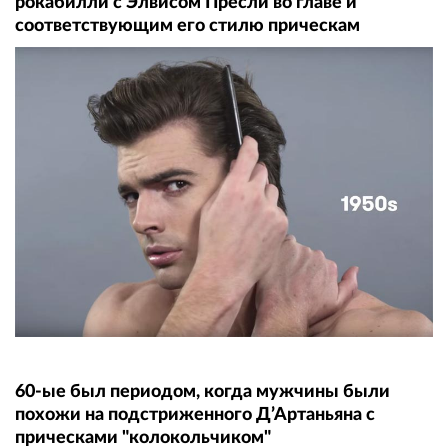
рокабилли с Элвисом Пресли во главе и
соответствующим его стилю прическам
60-ые был периодом, когда мужчины были
похожи на подстриженного Д’Артаньяна с
прическами "колокольчиком"