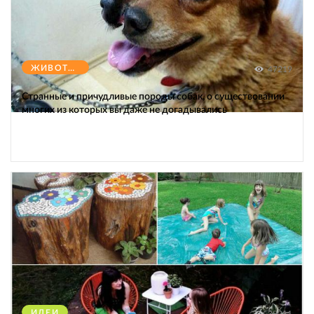
ЖИВОТНЫЕ
47219
Странные и причудливые породы собак, о существовании
многих из которых вы даже не догадывались
ИДЕИ
38211