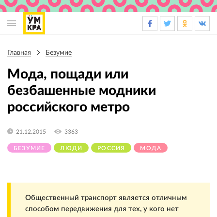
Основная
навигация
Главная
Безумие
Строка
навигации
Мода, пощади или
безбашенные модники
российского метро
21.12.2015
3363
БЕЗУМИЕ
ЛЮДИ
РОССИЯ
МОДА
Общественный транспорт является отличным
способом передвижения для тех, у кого нет