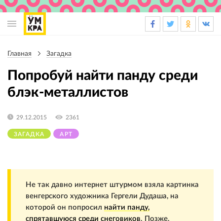
Основная
навигация
Главная
Загадка
Строка
навигации
Попробуй найти панду среди
блэк-металлистов
29.12.2015
2361
ЗАГАДКА
АРТ
Не так давно интернет штурмом взяла картинка
венгерского художника Гергели Дудаша, на
которой он попросил
найти панду,
спрятавшуюся среди снеговиков
. Позже,