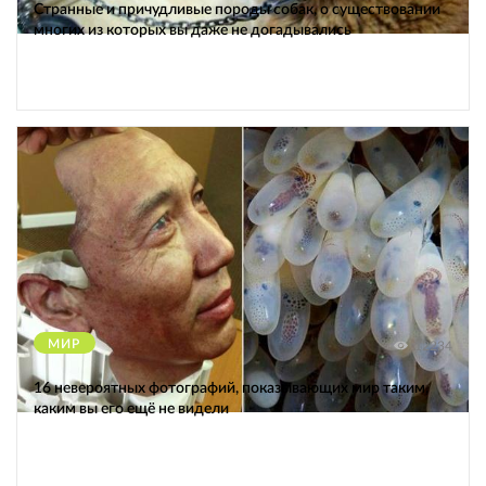
Странные и причудливые породы собак, о существовании
многих из которых вы даже не догадывались
МИР
12234
16 невероятных фотографий, показывающих мир таким,
каким вы его ещё не видели