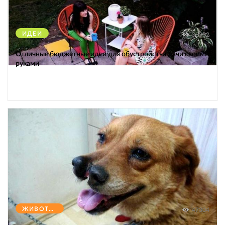
ИДЕИ
38302
Отличные бюджетные идеи для обустройства дачи своими
руками
ЖИВОТНЫЕ
47304