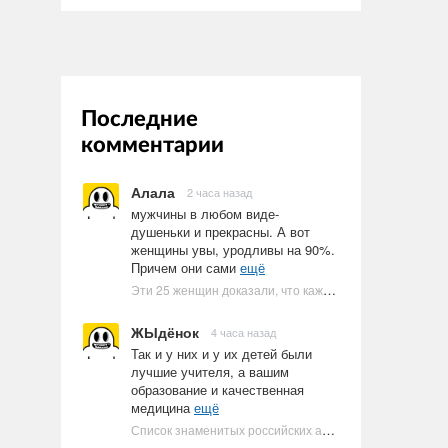
Последние
комментарии
Алала
2 часа назад
мужчины в любом виде-
душеньки и прекрасны. А вот
женщины увы, уродливы на 90%.
Причем они сами
ещё
Эти 25 женщин доказали, что каждое тело имеет право быть в бикини
ЖЫдёнок
4 часа назад
Так и у них и у их детей были
лучшие учителя, а вашим
образование и качественная
медицина
ещё
Список знаменитых российских артистов-евреев | Ультрамарин