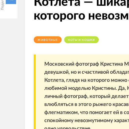
Котлета — шика
которого невоз
ЖИВОТНЫЕ
КОТЫ И КОШКИ
Московский фотограф Кристина Ма
девушкой, но и счастливой облад
Котлета, глядя на которого можно 
любимой моделью Кристины. Да, Ко
личный фотограф, который делае
влюбляться в этого рыжего красав
флегматиком, что помогает ей в с
спокойному невозмутимому характ
одно удовольствие.