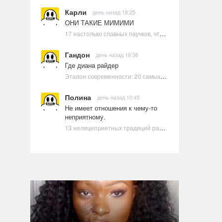
Карли
день назад 18:25
ОНИ ТАКИЕ МИМИМИ
17 настолько славных паучков, что даже у арахнофобов появится желание их погладить
Гандон
день назад 16:36
Где диана райдер
Эталон современности: 20 самых красивых и привлекательных актрис Голливуда, по мнению Google | Ультрамарин
Полина
день назад 10:45
Не имеет отношения к чему-то
неприятному.
13 нелицеприятных традиций разных стран, которые могут шокировать неподготовленного человека