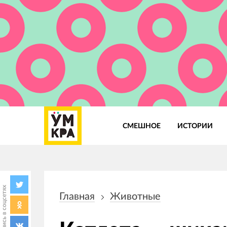
СМЕШНОЕ
ИСТОРИИ
Основная
навигация
Поделись в соцсетях
Главная
Животные
Строка
навигации