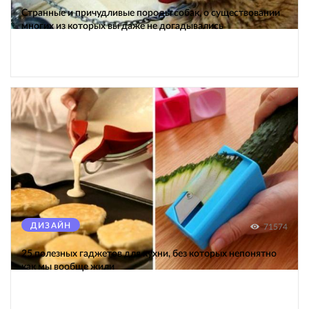
Странные и причудливые породы собак, о существовании
многих из которых вы даже не догадывались
ДИЗАЙН
71574
25 полезных гаджетов для кухни, без которых непонятно
как мы вообще жили