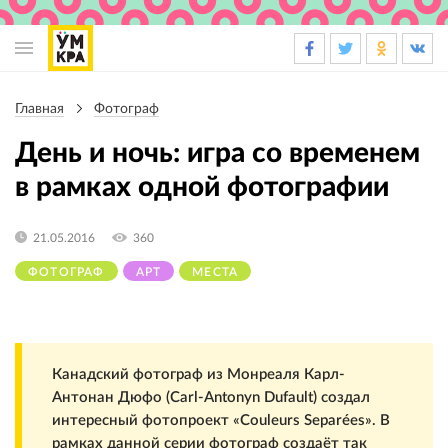
Основная
навигация
Главная
Фотограф
Строка
навигации
День и ночь: игра со временем
в рамках одной фотографии
21.05.2016
360
ФОТОГРАФ
АРТ
МЕСТА
Канадский фотограф из Монреаля Карл-
Антонан Дюфо (Carl-Antonyn Dufault) создал
интересный фотопроект «Couleurs Separées». В
рамках данной серии фотограф создаёт так