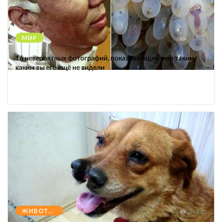
МИР
12459
16 невероятных фотографий, показывающих мир таким,
каким вы его ещё не видели
ЖИВОТНЫЕ
47532