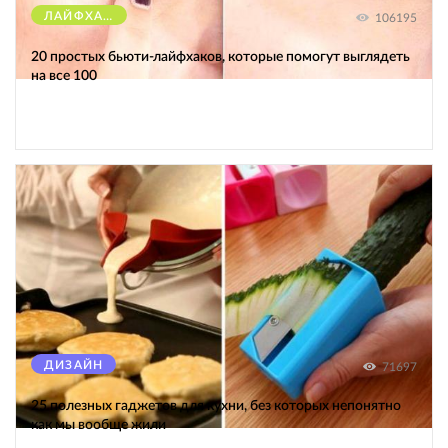
ЛАЙФХАКИ
106195
20 простых бьюти-лайфхаков, которые помогут выглядеть
на все 100
ДИЗАЙН
71697
25 полезных гаджетов для кухни, без которых непонятно
как мы вообще жили