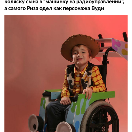
коляску сына в "машинку на радиоуправлении",
а самого Риза одел как персонажа Вуди