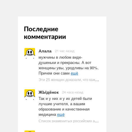
Последние
комментарии
Алала
21 час назад
мужчины в любом виде-
душеньки и прекрасны. А вот
женщины увы, уродливы на 90%.
Причем они сами
ещё
Эти 25 женщин доказали, что каждое тело имеет право быть в бикини
ЖЫдёнок
24 часа назад
Так и у них и у их детей были
лучшие учителя, а вашим
образование и качественная
медицина
ещё
Список знаменитых российских артистов-евреев | Ультрамарин