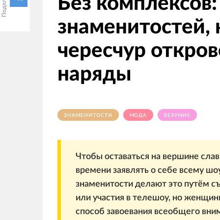
Без комплексов:
знаменитостей,
чересчур откро
наряды
ЗНАМЕНИТОСТИ
МОДА
БЕЗУМИЕ
Чтобы оставаться на вершине сла
времени заявлять о себе всему шо
знаменитости делают это путём съ
или участия в телешоу, но женщин
способ завоевания всеобщего вним