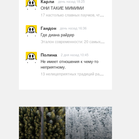
Карли
день назад 18:25
ОНИ ТАКИЕ МИМИМИ
17 настолько славных паучков, что даже у арахнофобов появится желание их погладить
Гандон
день назад 16:36
Где диана райдер
Эталон современности: 20 самых красивых и привлекательных актрис Голливуда, по мнению Google | Ультрамарин
Полина
2 дня назад 10:45
Не имеет отношения к чему-то
неприятному.
13 нелицеприятных традиций разных стран, которые могут шокировать неподготовленного человека