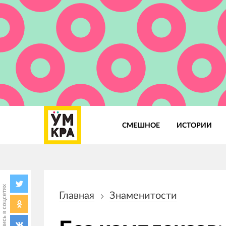
СМЕШНОЕ
ИСТОРИИ
Основная
навигация
Поделись в соцсетях
Главная
Знаменитости
Строка
навигации