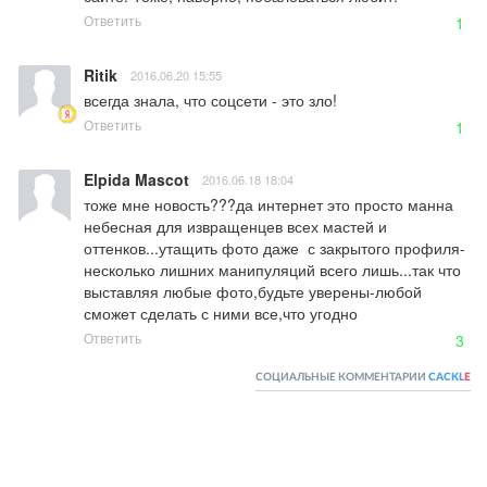
Ответить
1
Ritik
2016.06.20 15:55
всегда знала, что соцсети - это зло!
Ответить
1
Elpida Mascot
2016.06.18 18:04
тоже мне новость???да интернет это просто манна 
небесная для извращенцев всех мастей и 
оттенков...утащить фото даже  с закрытого профиля-
несколько лишних манипуляций всего лишь...так что 
выставляя любые фото,будьте уверены-любой 
сможет сделать с ними все,что угодно
Ответить
3
СОЦИАЛЬНЫЕ КОММЕНТАРИИ
CACKL
E