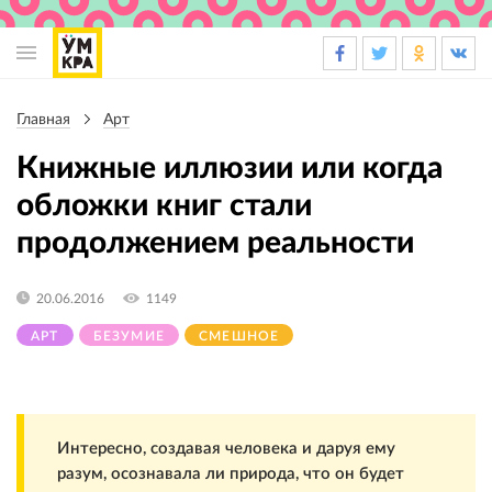
Основная
навигация
Главная
Арт
Строка
навигации
Книжные иллюзии или когда
обложки книг стали
продолжением реальности
20.06.2016
1149
АРТ
БЕЗУМИЕ
СМЕШНОЕ
Интересно, создавая человека и даруя ему
разум, осознавала ли природа, что он будет