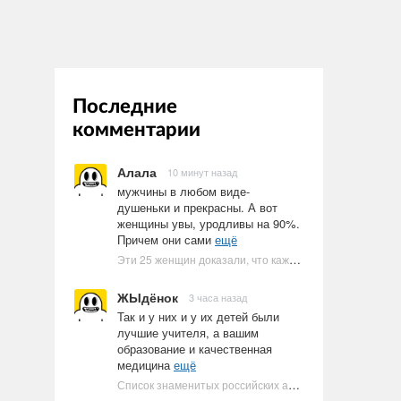
Последние
комментарии
Алала
10 минут назад
мужчины в любом виде-
душеньки и прекрасны. А вот
женщины увы, уродливы на 90%.
Причем они сами
ещё
Эти 25 женщин доказали, что каждое тело имеет право быть в бикини
ЖЫдёнок
3 часа назад
Так и у них и у их детей были
лучшие учителя, а вашим
образование и качественная
медицина
ещё
Список знаменитых российских артистов-евреев | Ультрамарин