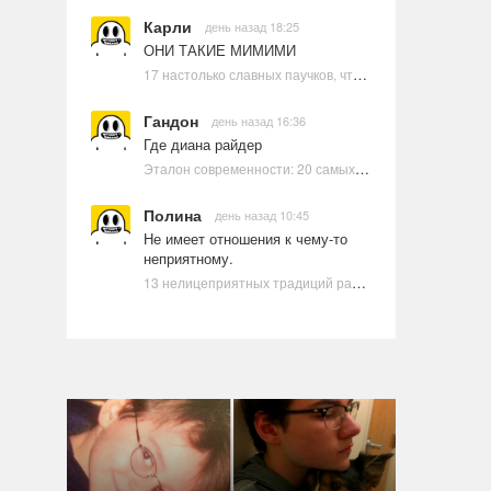
Карли
день назад 18:25
ОНИ ТАКИЕ МИМИМИ
17 настолько славных паучков, что даже у арахнофобов появится желание их погладить
Гандон
день назад 16:36
Где диана райдер
Эталон современности: 20 самых красивых и привлекательных актрис Голливуда, по мнению Google | Ультрамарин
Полина
день назад 10:45
Не имеет отношения к чему-то
неприятному.
13 нелицеприятных традиций разных стран, которые могут шокировать неподготовленного человека