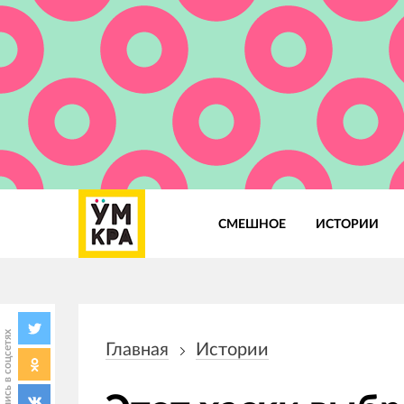
СМЕШНОЕ
ИСТОРИИ
Основная
навигация
Поделись в соцсетях
Главная
Истории
Строка
навигации