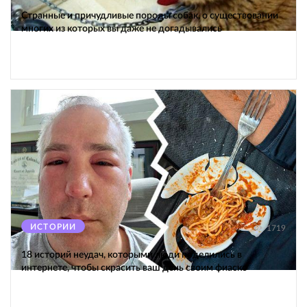
Странные и причудливые породы собак, о существовании
многих из которых вы даже не догадывались
ИСТОРИИ
1719
18 историй неудач, которыми люди поделились в
интернете, чтобы скрасить ваш день своим фиаско