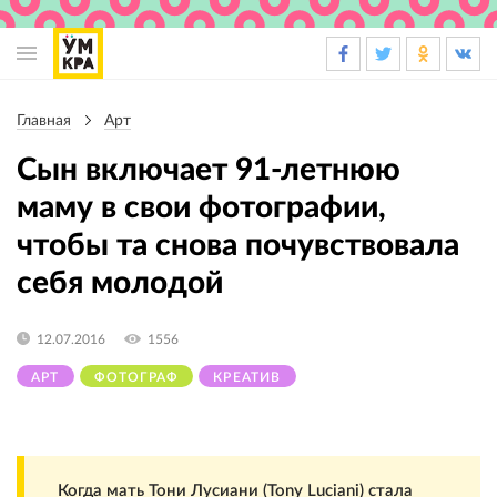
Основная
навигация
Главная
Арт
Строка
навигации
Сын включает 91-летнюю
маму в свои фотографии,
чтобы та снова почувствовала
себя молодой
12.07.2016
1556
АРТ
ФОТОГРАФ
КРЕАТИВ
Когда мать Тони Лусиани (Tony Luciani) стала