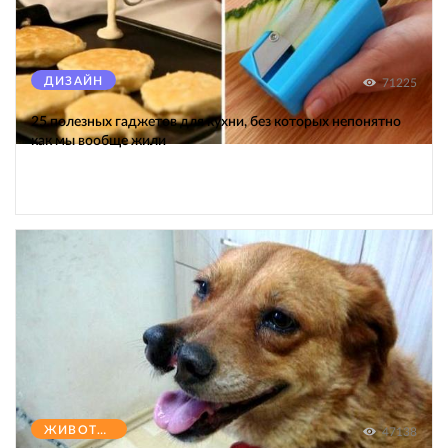
ДИЗАЙН
71225
25 полезных гаджетов для кухни, без которых непонятно
как мы вообще жили
ЖИВОТНЫЕ
47138