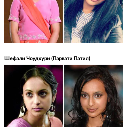
Шефали Чоудхури (Парвати Патил)