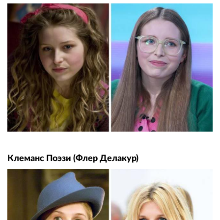
Клеманс Поэзи (Флер Делакур)