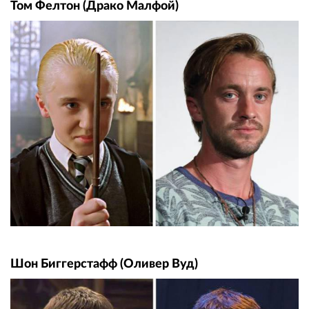
Том Фелтон (Драко Малфой)
Шон Биггерстафф (Оливер Вуд)