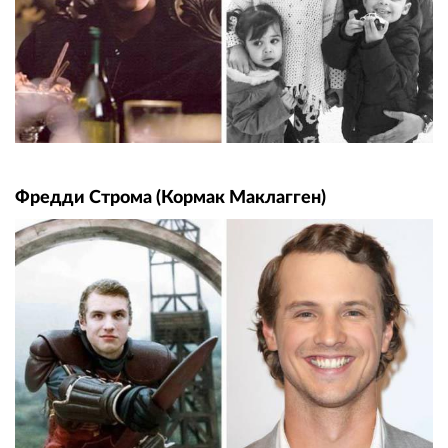
Фредди Строма (Кормак Маклагген)