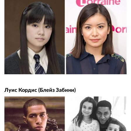
Луис Кордис (Блейз Забини)