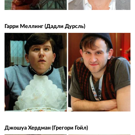
Гарри Меллинг (Дадли Дурсль)
Джошуа Хердман (Грегори Гойл)