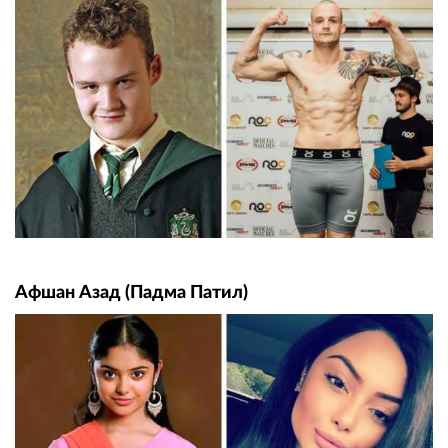
Афшан Азад (Падма Патил)