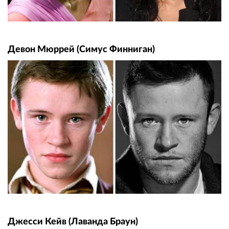
Девон Мюррей (Симус Финниган)
Джесси Кейв (Лаванда Браун)