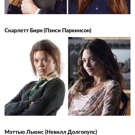
Скарлетт Бирн (Пэнси Паркинсон)
Мэттью Льюис (Невилл Долгопупс)