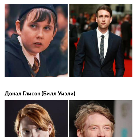
Донал Глисон (Билл Уизли)