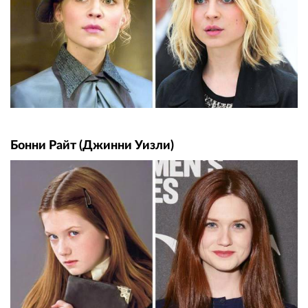
Бонни Райт (Джинни Уизли)