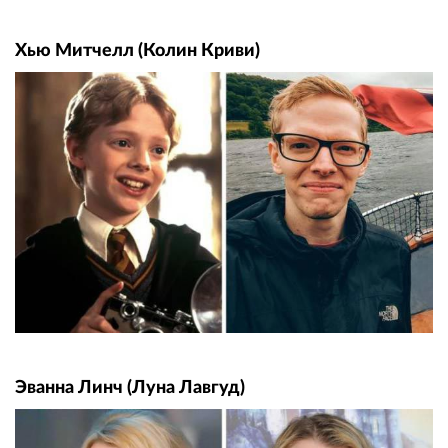
Хью Митчелл (Колин Криви)
Эванна Линч (Луна Лавгуд)