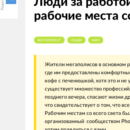
Люди за работой
рабочие места со
ФОТОПРОЕКТ
ЛЮДИ
МИР
Жители мегаполисов в основном р
где им предоставлены комфортные
кофе с печенюшкой, хотя это и не
существует множество профессий,
позднего вечера, спасают жизни д
что свидетельствует о том, что в
Рабочим местам со всего света б
организованный сообществом Pho
хотим поделиться с вами.