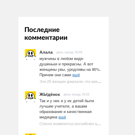
Последние
комментарии
Алала
день назад 18:49
мужчины в любом виде-
душеньки и прекрасны. А вот
женщины увы, уродливы на 90%.
Причем они сами
ещё
Эти 25 женщин доказали, что каждое тело имеет право быть в бикини
ЖЫдёнок
день назад 16:03
Так и у них и у их детей были
лучшие учителя, а вашим
образование и качественная
медицина
ещё
Список знаменитых российских артистов-евреев | Ультрамарин