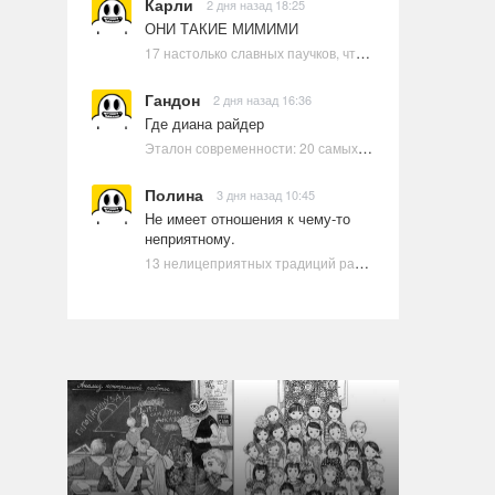
Карли
2 дня назад 18:25
ОНИ ТАКИЕ МИМИМИ
17 настолько славных паучков, что даже у арахнофобов появится желание их погладить
Гандон
2 дня назад 16:36
Где диана райдер
Эталон современности: 20 самых красивых и привлекательных актрис Голливуда, по мнению Google | Ультрамарин
Полина
3 дня назад 10:45
Не имеет отношения к чему-то
неприятному.
13 нелицеприятных традиций разных стран, которые могут шокировать неподготовленного человека