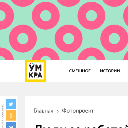
СМЕШНОЕ
ИСТОРИИ
Основная
навигация
Поделись в соцсетях
Главная
Фотопроект
Строка
навигации