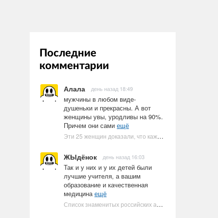
Последние
комментарии
Алала
день назад 18:49
мужчины в любом виде-
душеньки и прекрасны. А вот
женщины увы, уродливы на 90%.
Причем они сами
ещё
Эти 25 женщин доказали, что каждое тело имеет право быть в бикини
ЖЫдёнок
день назад 16:03
Так и у них и у их детей были
лучшие учителя, а вашим
образование и качественная
медицина
ещё
Список знаменитых российских артистов-евреев | Ультрамарин