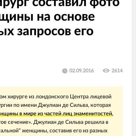
рург составил фото
нщины на основе
х запросов его
02.09.2016
2614
ом хирурге из лондонского Центра лицевой
ргии по имени Джулиан де Сильва, которая
енщины в мире из частей лиц знаменитостей
,
тое сечение». Джулиан де Сильва решила в
еальной" женщины, составив его из разных