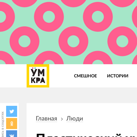
СМЕШНОЕ
ИСТОРИИ
Основная
навигация
Поделись в соцсетях
Главная
Люди
Строка
навигации