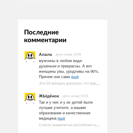
Последние
комментарии
Алала
день назад 18:49
мужчины в любом виде-
душеньки и прекрасны. А вот
женщины увы, уродливы на 90%.
Причем они сами
ещё
Эти 25 женщин доказали, что каждое тело имеет право быть в бикини
ЖЫдёнок
день назад 16:03
Так и у них и у их детей были
лучшие учителя, а вашим
образование и качественная
медицина
ещё
Список знаменитых российских артистов-евреев | Ультрамарин