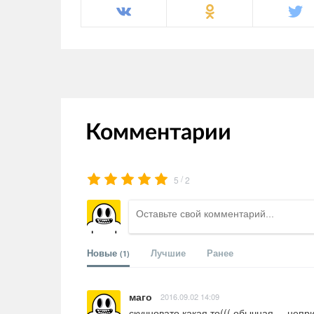
Комментарии
/
5
2
Новые
Лучшие
Ранее
(1)
маго
2016.09.02 14:09
скучновато какая то((( обычная.....неп