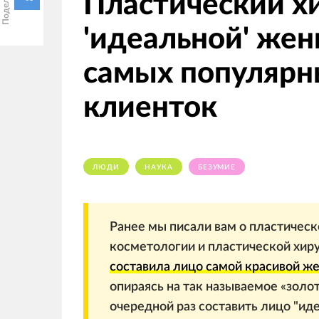
Пластический хи
'идеальной' же
самых популярны
клиенток
ЛЮДИ
НАУКА
БЕЗУМИЕ
Ранее мы писали вам о пластическ
косметологии и пластической хиру
составила лицо самой красивой ж
опираясь на так называемое «золо
очередной раз составить лицо "ид