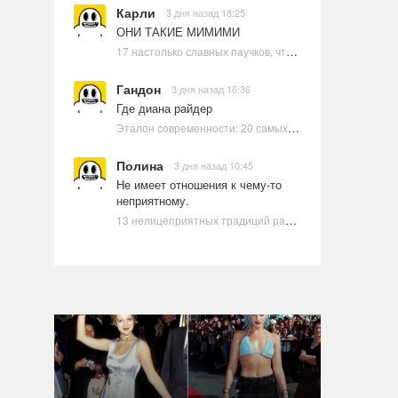
Карли
3 дня назад 18:25
ОНИ ТАКИЕ МИМИМИ
17 настолько славных паучков, что даже у арахнофобов появится желание их погладить
Гандон
3 дня назад 16:36
Где диана райдер
Эталон современности: 20 самых красивых и привлекательных актрис Голливуда, по мнению Google | Ультрамарин
Полина
3 дня назад 10:45
Не имеет отношения к чему-то
неприятному.
13 нелицеприятных традиций разных стран, которые могут шокировать неподготовленного человека