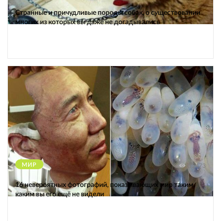
Странные и причудливые породы собак, о существовании
многих из которых вы даже не догадывались
МИР
12473
16 невероятных фотографий, показывающих мир таким,
каким вы его ещё не видели