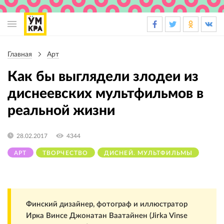
Основная
навигация
Главная
Арт
Строка
навигации
Как бы выглядели злодеи из
диснеевских мультфильмов в
реальной жизни
28.02.2017
4344
АРТ
ТВОРЧЕСТВО
ДИСНЕЙ. МУЛЬТФИЛЬМЫ
Финский дизайнер, фотограф и иллюстратор
Ирка Винсе Джонатан Ваатайнен (Jirka Vinse