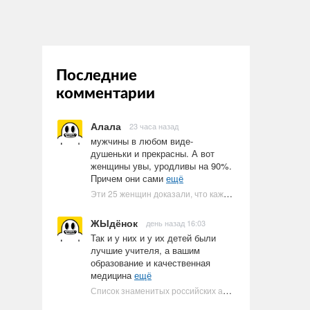
Последние
комментарии
Алала
23 часа назад
мужчины в любом виде-
душеньки и прекрасны. А вот
женщины увы, уродливы на 90%.
Причем они сами
ещё
Эти 25 женщин доказали, что каждое тело имеет право быть в бикини
ЖЫдёнок
день назад 16:03
Так и у них и у их детей были
лучшие учителя, а вашим
образование и качественная
медицина
ещё
Список знаменитых российских артистов-евреев | Ультрамарин