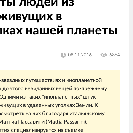
ты людей из
 живущих в
лках нашей планеты
08.11.2016
6864
звездных путешествиях и инопланетной
 и до этого невиданных вещей по-прежнему
 Одними из таких "инопланетных" штук
живущих в удаленных уголках Земли. К
посмотреть на них благодаря итальянскому
ттиа Пассарини (Mattia Passarini),
ттиа специализируется на съемке