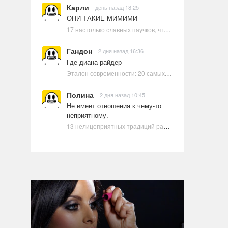
Карли
день назад 18:25
ОНИ ТАКИЕ МИМИМИ
17 настолько славных паучков, что даже у арахнофобов появится желание их погладить
Гандон
2 дня назад 16:36
Где диана райдер
Эталон современности: 20 самых красивых и привлекательных актрис Голливуда, по мнению Google | Ультрамарин
Полина
2 дня назад 10:45
Не имеет отношения к чему-то
неприятному.
13 нелицеприятных традиций разных стран, которые могут шокировать неподготовленного человека