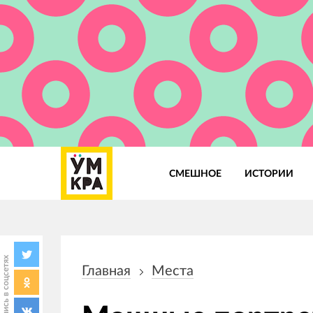
СМЕШНОЕ
ИСТОРИИ
Основная
навигация
Поделись в соцсетях
Главная
Места
Строка
навигации