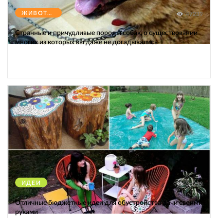
ЖИВОТНЫЕ
47239
Странные и причудливые породы собак, о существовании
многих из которых вы даже не догадывались
ИДЕИ
38239
Отличные бюджетные идеи для обустройства дачи своими
руками