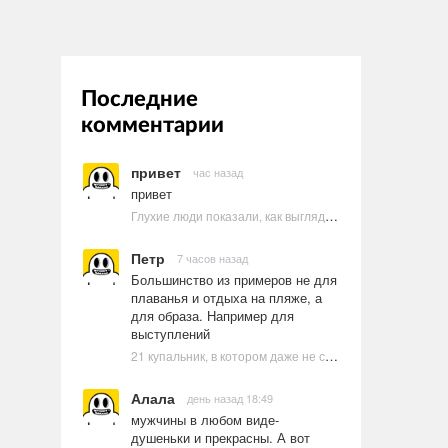
Последние
комментарии
привет
час назад
привет
Глухие люди показали, как выглядят ругательства на языке жестов
Петр
7 часов назад
Большинство из примеров не для
плаванья и отдыха на пляже, а
для образа. Например для
выступлений
21 купальник, в котором даже не стоит пытаться плавать
Алала
день назад 18:49
мужчины в любом виде-
душеньки и прекрасны. А вот