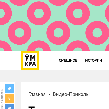
СМЕШНОЕ
ИСТОРИИ
Основная
навигация
Поделись в соцсетях
Главная
Видео-Приколы
Строка
навигации