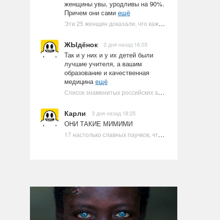
женщины увы, уродливы на 90%.
Причем они сами
ещё
Эти 25 женщин доказали, что каждое тело имеет право быть в бикини
ЖЫдёнок
2 дня назад 16:03
Так и у них и у их детей были
лучшие учителя, а вашим
образование и качественная
медицина
ещё
Список знаменитых российских артистов-евреев | Ультрамарин
Карли
3 дня назад 18:25
ОНИ ТАКИЕ МИМИМИ
17 настолько славных паучков, что даже у арахнофобов появится желание их погладить