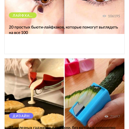
ЛАЙФХАКИ
106195
20 простых бьюти-лайфхаков, которые помогут выглядеть
на все 100
ДИЗАЙН
71697
25 полезных гаджетов для кухни, без которых непонятно