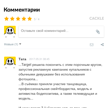
Комментарии
/
5
4
Новые
(1)
Тата
2017.05.31 08:45
...Target решила покончить с этим порочным кругом, 
запустив рекламную кампанию купальников с 
обычными девушками без использования 
фотошопа...

...В съёмках приняли участие танцовщица, 
профессиональная скейтбордистка, модель и 
активистка бодипозитива, а также телеведущая и 
модель...

И чему верить? )) Следите хоть за тем, что 