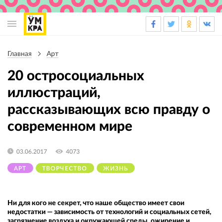
Основная
навигация
Главная
Арт
Строка
навигации
20 остросоциальных
иллюстраций,
рассказывающих всю правду о
современном мире
03.06.2017
4073
АРТ
ТВОРЧЕСТВО
ЖИЗНЬ
Ни для кого не секрет, что наше общество имеет свои
недостатки — зависимость от технологий и социальных сетей,
загрязнение воздуха и окружающей среды, ожирение и