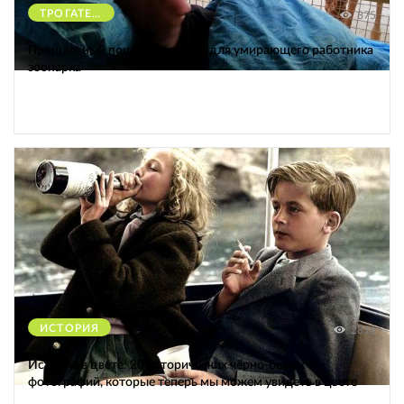
ТРОГАТЕЛЬНОЕ
875
Прощальный поцелуй жирафа для умирающего работника
зоопарка
ИСТОРИЯ
2816
История в цвете: 20 исторических чёрно-белых
фотографий, которые теперь мы можем увидеть в цвете