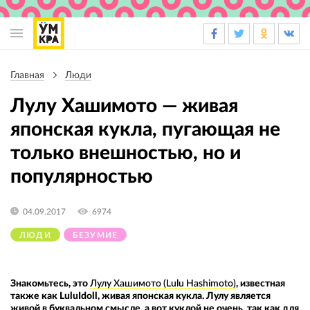
Основная
навигация
Главная
Люди
Строка
навигации
Лулу Хашимото — живая
японская кукла, пугающая не
только внешностью, но и
популярностью
04.09.2017
6974
ЛЮДИ
БЕЗУМИЕ
Знакомьтесь, это
Лулу Хашимото (Lulu Hashimoto)
, известная
также как LuluIdoll, живая японская кукла. Лулу является
живой в буквальном смысле, а вот куклой не очень, так как для