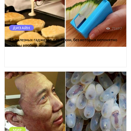
ДИЗАЙН
71697
25 полезных гаджетов для кухни, без которых непонятно
как мы вообще жили
МИР
12570