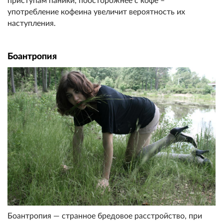
приступам паники, поосторожнее с кофе –
употребление кофеина увеличит вероятность их
наступления.
Боантропия
Боантропия — странное бредовое расстройство, при