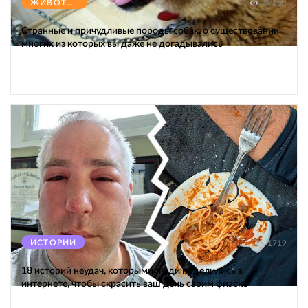
ЖИВОТНЫЕ
47138
Странные и причудливые породы собак, о существовании
многих из которых вы даже не догадывались
ИСТОРИИ
1719
18 историй неудач, которыми люди поделились в
интернете, чтобы скрасить ваш день своим фиаско