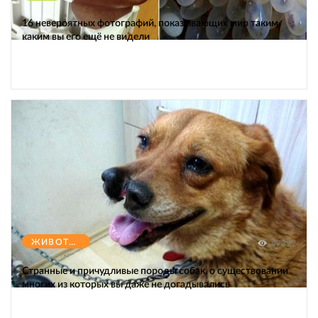
16 невероятных фотографий, показывающих мир таким,
каким вы его ещё не видели
ЖИВОТНЫЕ
47399
Странные и причудливые породы собак, о существовании
многих из которых вы даже не догадывались