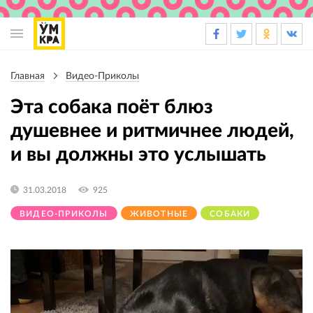
Основная
навигация
Главная
Видео-Приколы
Строка
навигации
Эта собака поёт блюз
душевнее и ритмичнее людей,
и вы должны это услышать
31.03.2018
925
ВИДЕО-ПРИКОЛЫ
ЖИВОТНЫЕ
СОБАКИ