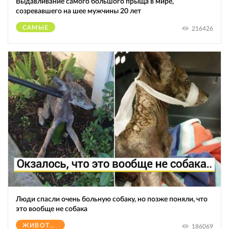
Выдавливание самого большого прыща в мире,
созревавшего на шее мужчины 20 лет
САМЫЕ
216426
Люди спасли очень больную собаку, но позже поняли, что
это вообще не собака
ЖИВОТНЫЕ
186069