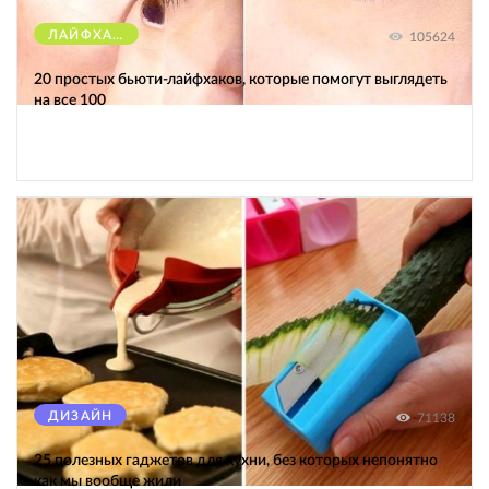
ЛАЙФХАКИ
105624
20 простых бьюти-лайфхаков, которые помогут выглядеть
на все 100
ДИЗАЙН
71138
25 полезных гаджетов для кухни, без которых непонятно
как мы вообще жили