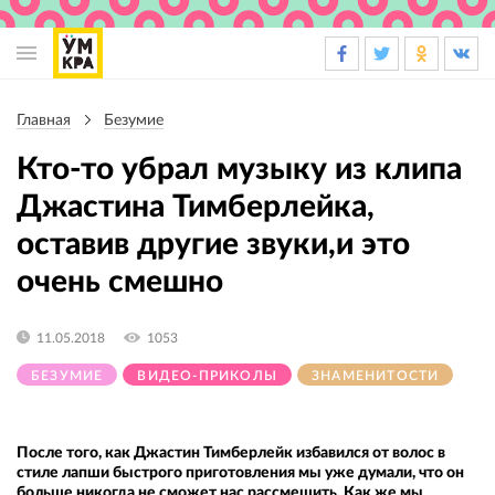
Основная
навигация
Главная
Безумие
Строка
навигации
Кто-то убрал музыку из клипа
Джастина Тимберлейка,
оставив другие звуки,и это
очень смешно
11.05.2018
1053
БЕЗУМИЕ
ВИДЕО-ПРИКОЛЫ
ЗНАМЕНИТОСТИ
После того, как Джастин Тимберлейк избавился от волос в
стиле лапши быстрого приготовления мы уже думали, что он
больше никогда не сможет нас рассмешить. Как же мы