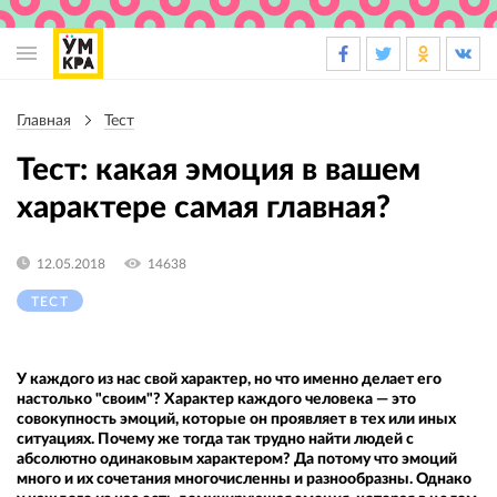
Основная
навигация
Главная
Тест
Строка
навигации
Тест: какая эмоция в вашем
характере самая главная?
12.05.2018
14638
ТЕСТ
У каждого из нас свой характер, но что именно делает его
настолько "своим"? Характер каждого человека — это
совокупность эмоций, которые он проявляет в тех или иных
ситуациях. Почему же тогда так трудно найти людей с
абсолютно одинаковым характером? Да потому что эмоций
много и их сочетания многочисленны и разнообразны. Однако