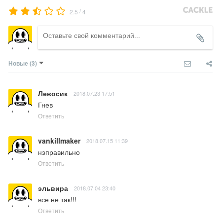
/
2.5
4
Новые
(3)
Левосик
2018.07.23 17:51
Гнев
Ответить
vankillmaker
2018.07.15 11:39
нэправильно
Ответить
эльвира
2018.07.04 23:40
все не так!!!
Ответить