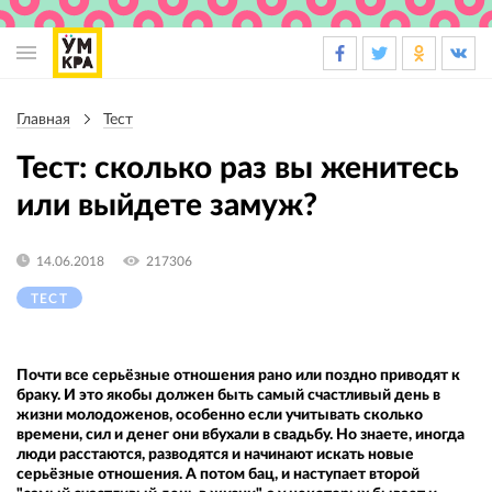
Основная
навигация
Главная
Тест
Строка
навигации
Тест: сколько раз вы женитесь
или выйдете замуж?
14.06.2018
217306
ТЕСТ
Почти все серьёзные отношения рано или поздно приводят к
браку. И это якобы должен быть самый счастливый день в
жизни молодоженов, особенно если учитывать сколько
времени, сил и денег они вбухали в свадьбу. Но знаете, иногда
люди расстаются, разводятся и начинают искать новые
серьёзные отношения. А потом бац, и наступает второй