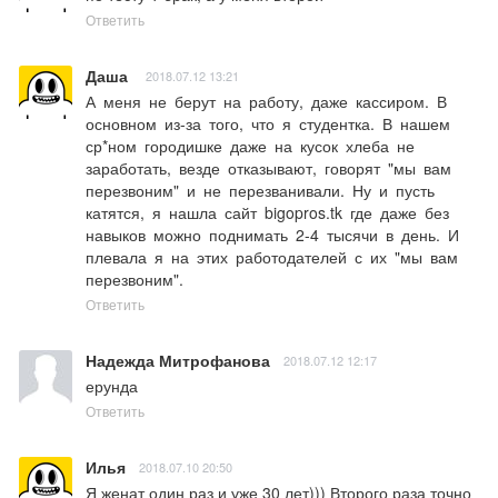
Ответить
Даша
2018.07.12 13:21
А︎︎ ︎м︎е︎н︎︎я︎ ︎н︎е︎ ︎б︎е︎р︎︎у︎︎т︎ ︎н︎а︎ ︎р︎а︎б︎о︎т︎︎у︎,︎ ︎д︎︎а︎︎ж︎︎е︎ ︎︎к︎а︎с︎︎с︎︎и︎︎р︎︎о︎м︎.︎ ︎В︎ ︎
о︎︎с︎н︎о︎в︎н︎о︎︎м︎ ︎︎и︎з︎-︎з︎а︎ ︎т︎о︎︎г︎о︎︎,︎ ︎︎ч︎︎т︎о︎ ︎я︎︎ ︎с︎т︎у︎︎д︎е︎н︎︎т︎к︎а︎︎.︎︎ ︎В︎ ︎︎н︎а︎︎ш︎е︎м︎︎ ︎︎
с︎р︎︎*︎︎н︎о︎︎м︎ ︎г︎о︎︎р︎о︎д︎и︎ш︎к︎е︎ ︎︎д︎а︎︎ж︎︎е︎︎ ︎н︎а︎︎ ︎к︎у︎с︎о︎︎к︎ ︎х︎л︎е︎︎б︎а︎ ︎︎н︎︎е︎ ︎︎
з︎а︎︎р︎а︎б︎︎о︎т︎а︎︎т︎︎ь︎,︎ ︎︎в︎︎е︎з︎д︎е︎︎ ︎о︎︎т︎к︎︎а︎з︎︎ы︎︎в︎а︎ю︎т︎,︎ ︎г︎︎о︎в︎о︎р︎︎я︎т︎ ︎︎"︎м︎︎ы︎ ︎︎в︎︎а︎︎м︎ ︎
п︎︎е︎р︎︎е︎з︎в︎о︎н︎и︎м︎"︎ ︎︎и︎ ︎н︎е︎ ︎︎п︎е︎р︎е︎з︎в︎а︎н︎и︎в︎а︎л︎и︎.︎ ︎Н︎︎у︎ ︎︎и︎ ︎п︎у︎с︎т︎ь︎︎ ︎
к︎а︎т︎︎я︎т︎с︎я︎,︎ ︎я︎ ︎н︎а︎︎ш︎л︎а︎ ︎︎с︎а︎й︎т︎ big︎︎︎︎o︎pr︎︎︎os︎︎︎︎.︎︎︎︎t︎︎︎︎k︎︎ ︎︎г︎︎д︎е︎ ︎д︎а︎ж︎е︎ ︎︎б︎е︎з︎ ︎
н︎︎а︎в︎ы︎к︎о︎в︎︎ ︎м︎о︎ж︎н︎о︎ ︎п︎о︎︎д︎︎н︎︎и︎м︎︎а︎︎т︎ь︎ ︎2︎-︎4︎︎ ︎︎т︎ы︎с︎︎я︎ч︎и︎︎ ︎в︎︎ ︎д︎е︎н︎ь︎︎.︎ ︎︎И︎ ︎
п︎л︎︎е︎в︎а︎︎л︎︎а︎ ︎я︎︎ ︎н︎︎а︎︎ ︎︎э︎т︎и︎х︎︎ ︎р︎а︎б︎︎о︎т︎о︎д︎︎а︎т︎︎е︎л︎︎е︎︎й︎ ︎с︎︎ ︎и︎х︎ ︎"︎︎м︎ы︎ ︎в︎︎а︎︎м︎ ︎
п︎е︎︎р︎е︎︎з︎в︎о︎н︎и︎︎м︎︎"︎.
Ответить
Надежда Митрофанова
2018.07.12 12:17
ерунда
Ответить
Илья
2018.07.10 20:50
Я женат один раз и уже 30 лет))) Второго раза точно 