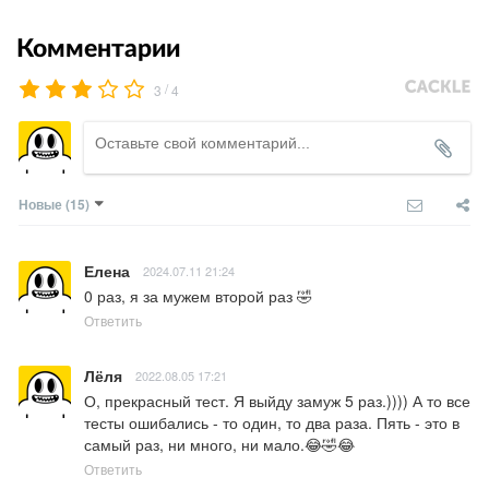
Комментарии
/
3
4
Новые
(15)
Елена
2024.07.11 21:24
0 раз, я за мужем второй раз 🤣
Ответить
Лёля
2022.08.05 17:21
О, прекрасный тест. Я выйду замуж 5 раз.)))) А то все 
тесты ошибались - то один, то два раза. Пять - это в 
самый раз, ни много, ни мало.😂🤣😂
Ответить