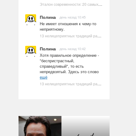
Эталон современности: 20 самых красивых и привлекательных актрис Голливуда, по мнению Google | Ультрамарин
Полина
день назад 10:45
Не имеет отношения к чему-то
неприятному.
13 нелицеприятных традиций разных стран, которые могут шокировать неподготовленного человека
Полина
день назад 10:42
Хотя правильное определение -
"беспристрастный,
справедливый", то есть
непредвзятый. Здесь это слово
ещё
13 нелицеприятных традиций разных стран, которые могут шокировать неподготовленного человека