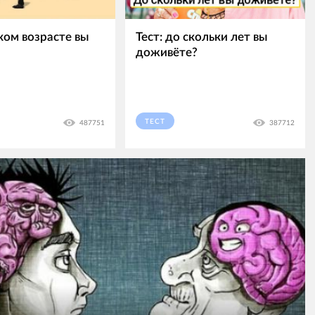
аком возрасте вы
Тест: до скольки лет вы
доживёте?
ТЕСТ
487751
387712