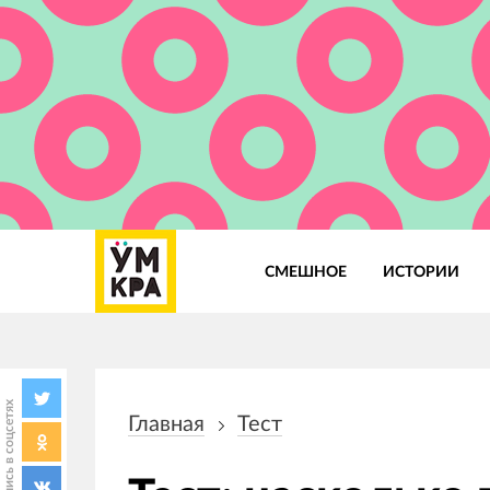
СМЕШНОЕ
ИСТОРИИ
Основная
навигация
Поделись в соцсетях
Главная
Тест
Строка
навигации