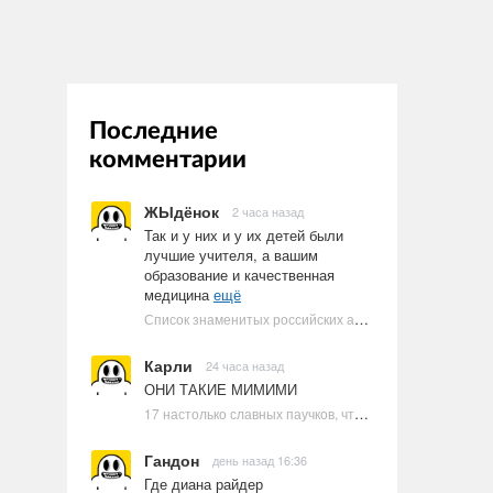
Последние
комментарии
ЖЫдёнок
2 часа назад
Так и у них и у их детей были
лучшие учителя, а вашим
образование и качественная
медицина
ещё
Список знаменитых российских артистов-евреев | Ультрамарин
Карли
24 часа назад
ОНИ ТАКИЕ МИМИМИ
17 настолько славных паучков, что даже у арахнофобов появится желание их погладить
Гандон
день назад 16:36
Где диана райдер