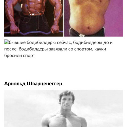
Арнольд Шварценеггер