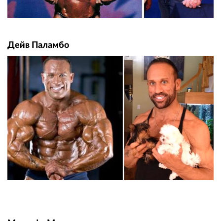
Дейв Паламбо