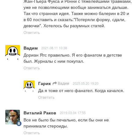
Жан-Пьера Фукса и Ронни с тяжелейшими травмами, 
уже не позволяющими вообще заниматься дальше.  
Так что странная идея. Также можно балерин в 20 и 
в 60 поставить и сказать:"Потеряли форму, сдали, 
девочки". Хотелось бы разумных статей.
Ответить
Вадим
2021.08.11 10:38
Дориан Ятс правильно. Я его фанатом в детстве 
был. Журналы с ним покупал.
Ответить
Гарик
Вадим
2025.05.20 19:20
Да я тоже от него фанател. Когда качался.
Ответить
Виталий Раков
2019.03.04 17:55
Все не было бы печально, если бы они не 
принимали стероиды.
Ответить