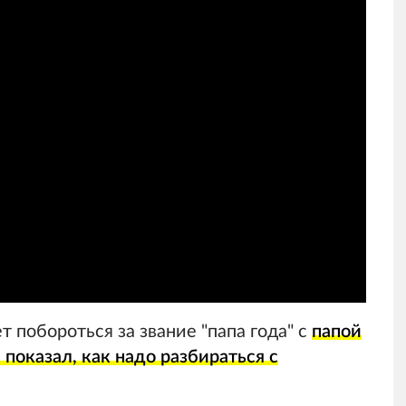
 побороться за звание "папа года" с
папой
 показал, как надо разбираться с