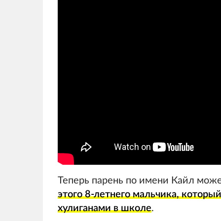
Теперь парень по имени Кайл может
этого 8-летнего мальчика, который
хулиганами в школе
.