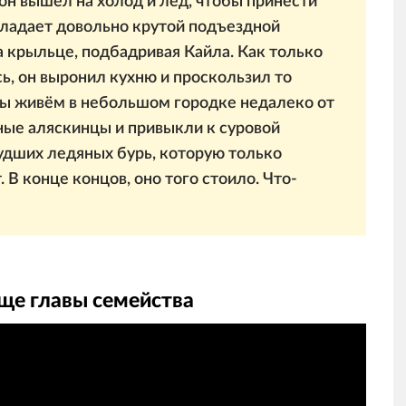
 он вышел на холод и лёд, чтобы принести
ладает довольно крутой подъездной
 крыльце, подбадривая Кайла. Как только
сь, он выронил кухню и проскользил то
ы живём в небольшом городке недалеко от
ные аляскинцы и привыкли к суровой
худших ледяных бурь, которую только
 В конце концов, оно того стоило. Что-
ище главы семейства