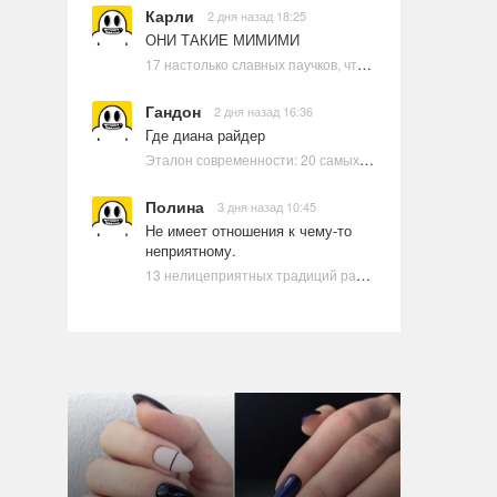
Карли
2 дня назад 18:25
ОНИ ТАКИЕ МИМИМИ
17 настолько славных паучков, что даже у арахнофобов появится желание их погладить
Гандон
2 дня назад 16:36
Где диана райдер
Эталон современности: 20 самых красивых и привлекательных актрис Голливуда, по мнению Google | Ультрамарин
Полина
3 дня назад 10:45
Не имеет отношения к чему-то
неприятному.
13 нелицеприятных традиций разных стран, которые могут шокировать неподготовленного человека