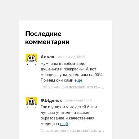
Последние
комментарии
Алала
день назад 18:49
мужчины в любом виде-
душеньки и прекрасны. А вот
женщины увы, уродливы на 90%.
Причем они сами
ещё
Эти 25 женщин доказали, что каждое тело имеет право быть в бикини
ЖЫдёнок
день назад 16:03
Так и у них и у их детей были
лучшие учителя, а вашим
образование и качественная
медицина
ещё
Список знаменитых российских артистов-евреев | Ультрамарин