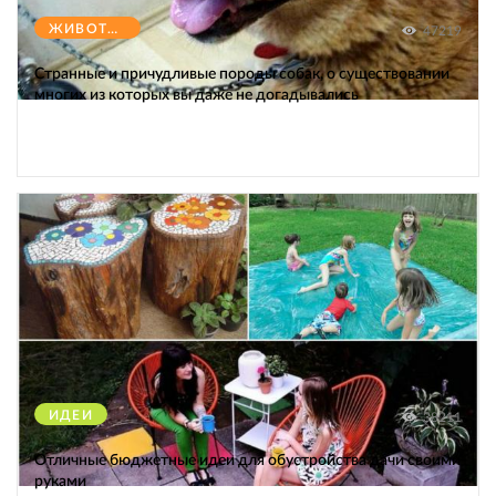
ЖИВОТНЫЕ
47219
Странные и причудливые породы собак, о существовании
многих из которых вы даже не догадывались
ИДЕИ
38211
Отличные бюджетные идеи для обустройства дачи своими
руками