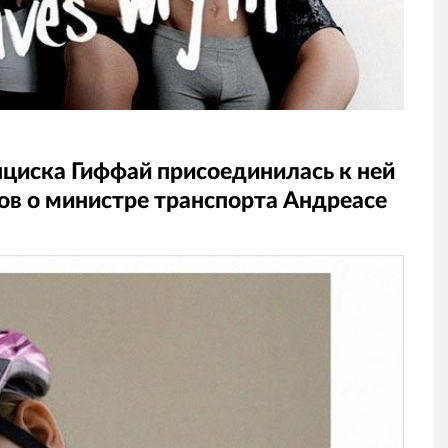
циска Гиффай присоединилась к ней
лов о министре транспорта Андреасе