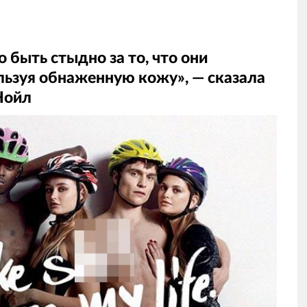
быть стыдно за то, что они
льзуя oбнaжeнную кожу», — сказала
Нойл