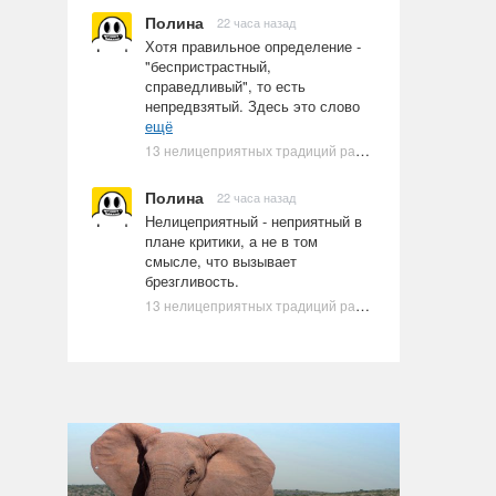
Полина
22 часа назад
Хотя правильное определение -
"беспристрастный,
справедливый", то есть
непредвзятый. Здесь это слово
ещё
13 нелицеприятных традиций разных стран, которые могут шокировать неподготовленного человека
Полина
22 часа назад
Нелицеприятный - неприятный в
плане критики, а не в том
смысле, что вызывает
брезгливость.
13 нелицеприятных традиций разных стран, которые могут шокировать неподготовленного человека