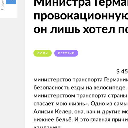
Министра Герма
провокационную
он лишь хотел п
ЛЮДИ
ИСТОРИИ
$ 45
министерство транспорта Германи
безопасность езды на велосипеде.
министерством транспорта страны 
спасает мою жизнь». Одно из самы
Алисия Келер, она, как и другие 
нижнee бeльё. И это главная прич
кампанию.