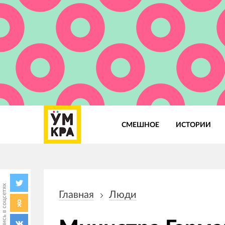
СМЕШНОЕ
ИСТОРИИ
Основная
навигация
Поделись в соцсетях
Главная
Люди
Строка
навигации