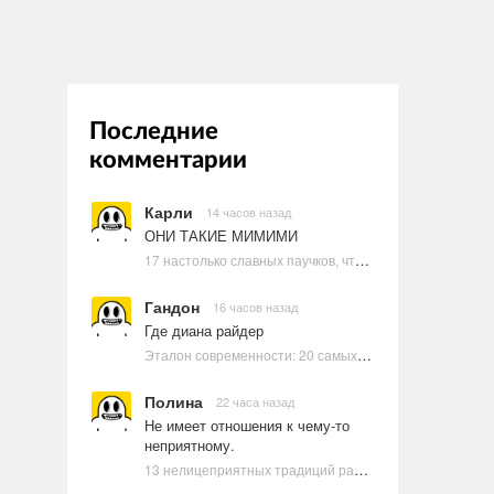
Последние
комментарии
Карли
14 часов назад
ОНИ ТАКИЕ МИМИМИ
17 настолько славных паучков, что даже у арахнофобов появится желание их погладить
Гандон
16 часов назад
Где диана райдер
Эталон современности: 20 самых красивых и привлекательных актрис Голливуда, по мнению Google | Ультрамарин
Полина
22 часа назад
Не имеет отношения к чему-то
неприятному.
13 нелицеприятных традиций разных стран, которые могут шокировать неподготовленного человека