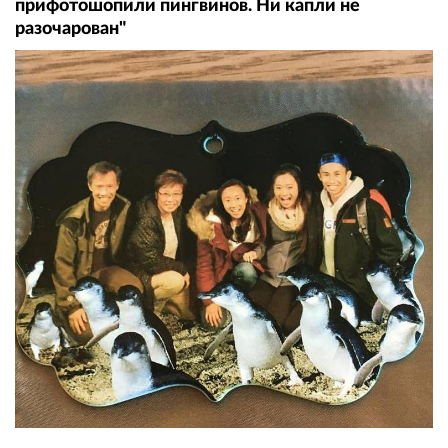
прифотошопили пингвинов. Ни капли не
разочарован"