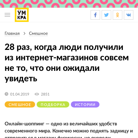
Основная
навигация
Главная
Смешное
Строка
навигации
28 раз, когда люди получили
из интернет-магазинов совсем
не то, что они ожидали
увидеть
01.04.2019
2851
СМЕШНОЕ
ПОДБОРКА
ИСТОРИИ
Онлайн-шоппинг — одно из величайших удобств
современного мира. Конечно можно поднять задницу и
отправиться в магазин физически, но очереди,