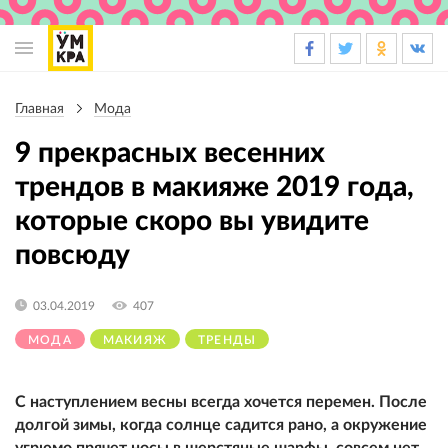
Основная
навигация
Главная
Мода
Строка
навигации
9 прекрасных весенних
трендов в макияже 2019 года,
которые скоро вы увидите
повсюду
03.04.2019
407
МОДА
МАКИЯЖ
ТРЕНДЫ
С наступлением весны всегда хочется перемен. После
долгой зимы, когда солнце садится рано, а окружение
угрюмо прячет носы в шерстяные шарфы, совсем нет