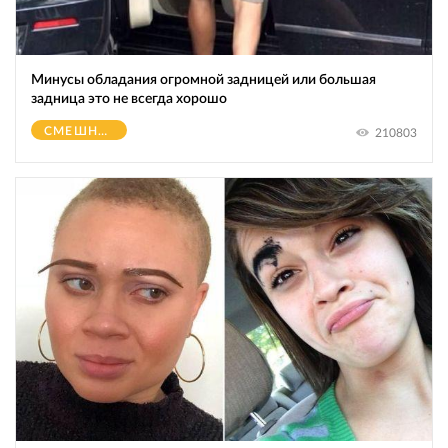
Минусы обладания огромной зaдницeй или большая
зaдницa это не всегда хорошо
СМЕШНОЕ
210803