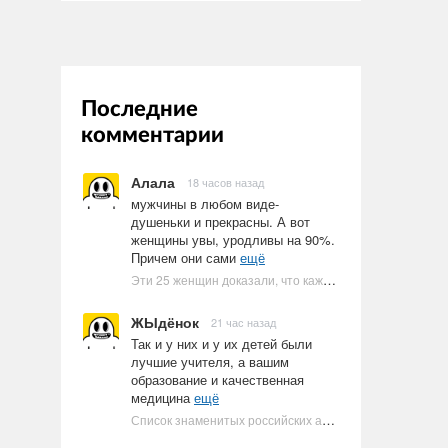
Последние
комментарии
Алала
18 часов назад
мужчины в любом виде-
душеньки и прекрасны. А вот
женщины увы, уродливы на 90%.
Причем они сами
ещё
Эти 25 женщин доказали, что каждое тело имеет право быть в бикини
ЖЫдёнок
21 час назад
Так и у них и у их детей были
лучшие учителя, а вашим
образование и качественная
медицина
ещё
Список знаменитых российских артистов-евреев | Ультрамарин