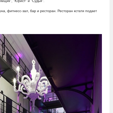
емщик", "Юрист" и "Судья".
на, фитнесс-зал, бар и ресторан. Ресторан кстати подает