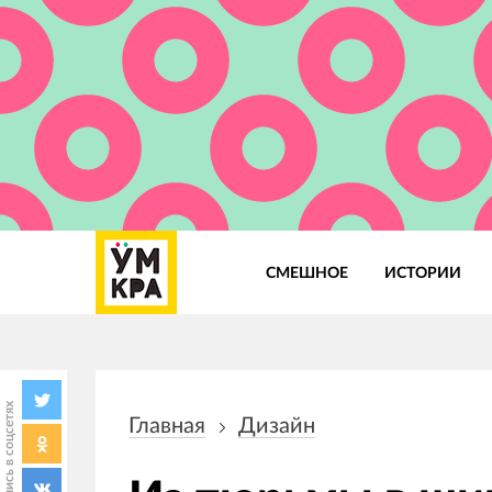
СМЕШНОЕ
ИСТОРИИ
Основная
навигация
Поделись в соцсетях
Главная
Дизайн
Строка
навигации