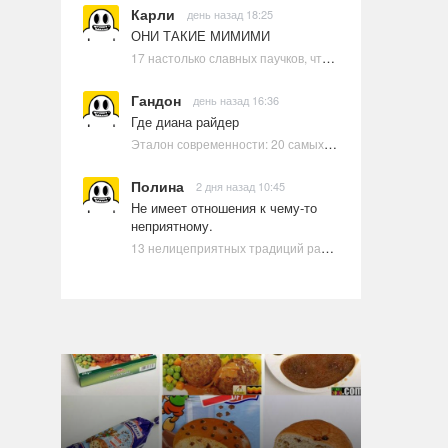
Карли
день назад 18:25
ОНИ ТАКИЕ МИМИМИ
17 настолько славных паучков, что даже у арахнофобов появится желание их погладить
Гандон
день назад 16:36
Где диана райдер
Эталон современности: 20 самых красивых и привлекательных актрис Голливуда, по мнению Google | Ультрамарин
Полина
2 дня назад 10:45
Не имеет отношения к чему-то
неприятному.
13 нелицеприятных традиций разных стран, которые могут шокировать неподготовленного человека