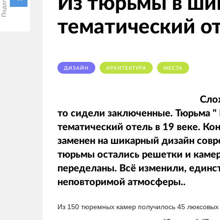
Из тюрьмы в ш
тематический о
ДИЗАЙН
АРХИТЕКТУРА
МЕСТА
Слож
то сидели заключенные. Тюрьма " 
тематический отель в 19 веке. К
заменен на шикарный дизайн совр
тюрьмы остались решетки и камер
переделаны. Всё изменили, единст
неповторимой атмосферы..
Из 150 тюремных камер получилось 45 люксовых 