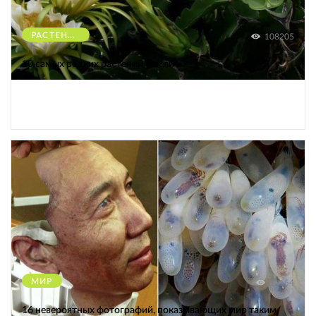
РАСТЕНИЯ
108205
10 самых редких растений Земли
МИР
12154
16 невероятных фотографий, показывающих мир таким,