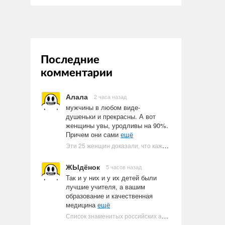
Последние
комментарии
Алала
2 часа назад
мужчины в любом виде-
душеньки и прекрасны. А вот
женщины увы, уродливы на 90%.
Причем они сами
ещё
Эти 25 женщин доказали, что каждое тело имеет право быть в бикини
ЖЫдёнок
5 часов назад
Так и у них и у их детей были
лучшие учителя, а вашим
образование и качественная
медицина
ещё
Список знаменитых российских артистов-евреев | Ультрамарин