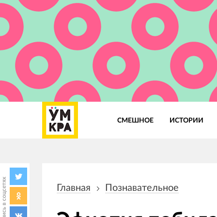
СМЕШНОЕ
ИСТОРИИ
Основная
навигация
Поделись в соцсетях
Главная
Познавательное
Строка
навигации