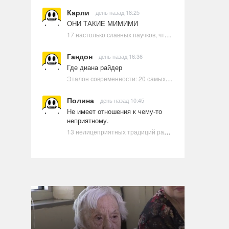
Карли
день назад 18:25
ОНИ ТАКИЕ МИМИМИ
17 настолько славных паучков, что даже у арахнофобов появится желание их погладить
Гандон
день назад 16:36
Где диана райдер
Эталон современности: 20 самых красивых и привлекательных актрис Голливуда, по мнению Google | Ультрамарин
Полина
день назад 10:45
Не имеет отношения к чему-то
неприятному.
13 нелицеприятных традиций разных стран, которые могут шокировать неподготовленного человека