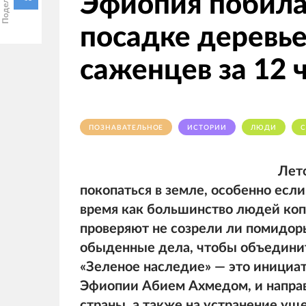
Эфиопия побила
посадке деревье
саженцев за 12 
ПОЗНАВАТЕЛЬНОЕ
ИСТОРИИ
ЛЮДИ
С
Лето
покопаться в земле, особенно если
время как большинство людей копа
проверяют не созрели ли помидор
обыденные дела, чтобы объедини
«Зеленое наследие» — это инициа
Эфиопии Абием Ахмедом, и напра
страны, а также на устранение ущ