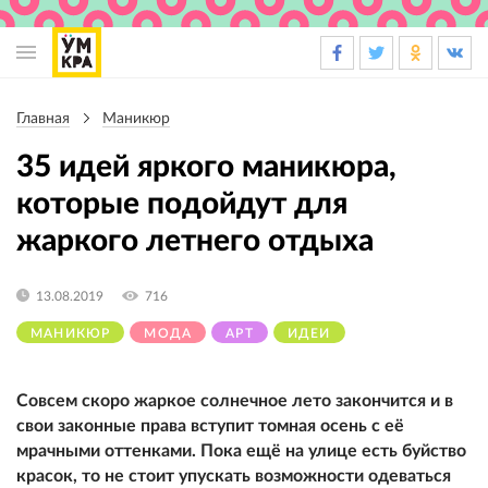
Основная
навигация
Главная
Маникюр
Строка
навигации
35 идей яркого маникюра,
которые подойдут для
жаркого летнего отдыха
13.08.2019
716
МАНИКЮР
МОДА
АРТ
ИДЕИ
Совсем скоро жаркое солнечное лето закончится и в
свои законные права вступит томная осень с её
мрачными оттенками. Пока ещё на улице есть буйство
красок, то не стоит упускать возможности одеваться