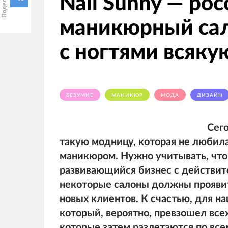
Nail Sunny — ро
маникюрный сал
с ногтями всяку
БЕЗУМИЕ
МАНИКЮР
МОДА
ДИЗАЙН
Сего
такую модницу, которая не любил
маникюром. Нужно учитывать, что
развивающийся бизнес с действит
некоторые салоны должны проявит
новых клиентов. К счастью, для на
который, вероятно, превзошел всех
которые затем разлетаются по все