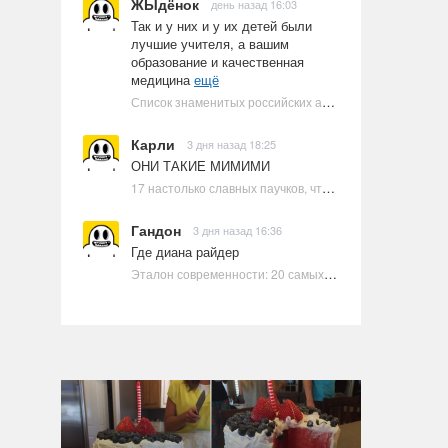
ЖЫдёнок
день назад 16:03
Так и у них и у их детей были
лучшие учителя, а вашим
образование и качественная
медицина
ещё
Список знаменитых российских артистов-евреев | Ультрамарин
Карли
3 дня назад 18:25
ОНИ ТАКИЕ МИМИМИ
17 настолько славных паучков, что даже у арахнофобов появится желание их погладить
Гандон
3 дня назад 16:36
Где диана райдер
Эталон современности: 20 самых красивых и привлекательных актрис Голливуда, по мнению Google | Ультрамарин