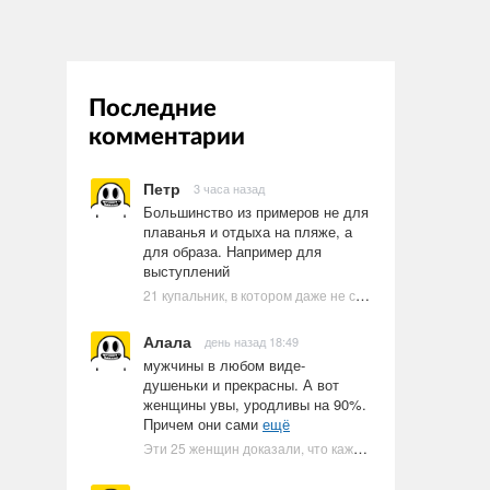
Последние
комментарии
Петр
3 часа назад
Большинство из примеров не для
плаванья и отдыха на пляже, а
для образа. Например для
выступлений
21 купальник, в котором даже не стоит пытаться плавать
Алала
день назад 18:49
мужчины в любом виде-
душеньки и прекрасны. А вот
женщины увы, уродливы на 90%.
Причем они сами
ещё
Эти 25 женщин доказали, что каждое тело имеет право быть в бикини