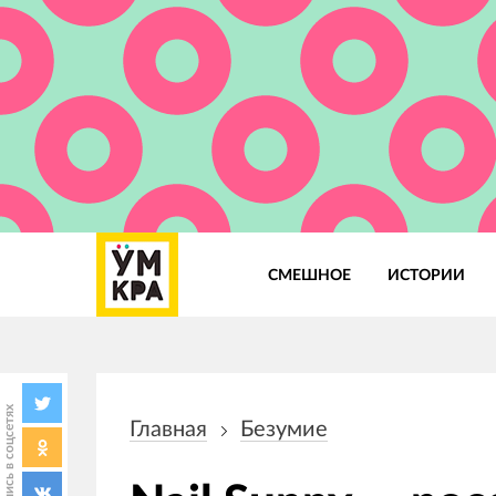
СМЕШНОЕ
ИСТОРИИ
Основная
навигация
Поделись в соцсетях
Главная
Безумие
Строка
навигации