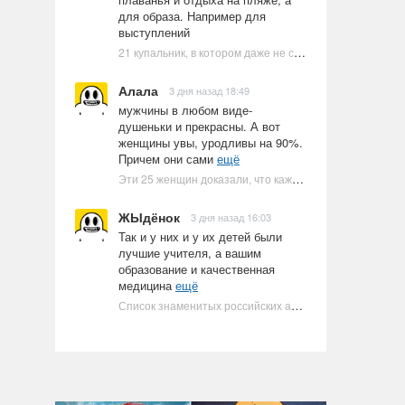
для образа. Например для
выступлений
21 купальник, в котором даже не стоит пытаться плавать
Алала
3 дня назад 18:49
мужчины в любом виде-
душеньки и прекрасны. А вот
женщины увы, уродливы на 90%.
Причем они сами
ещё
Эти 25 женщин доказали, что каждое тело имеет право быть в бикини
ЖЫдёнок
3 дня назад 16:03
Так и у них и у их детей были
лучшие учителя, а вашим
образование и качественная
медицина
ещё
Список знаменитых российских артистов-евреев | Ультрамарин