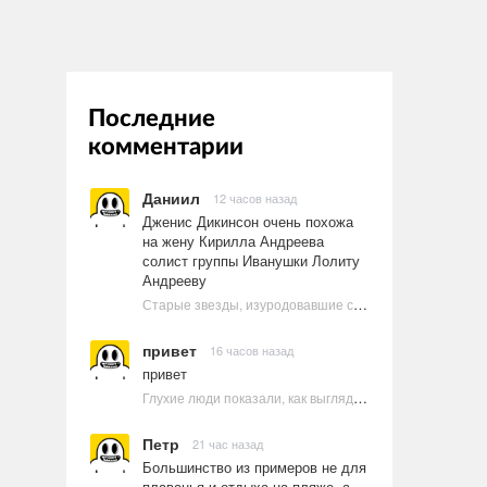
Последние
комментарии
Даниил
12 часов назад
Дженис Дикинсон очень похожа
на жену Кирилла Андреева
солист группы Иванушки Лолиту
Андрееву
Старые звезды, изуродовавшие себя пластикой
привет
16 часов назад
привет
Глухие люди показали, как выглядят ругательства на языке жестов
Петр
21 час назад
Большинство из примеров не для
плаванья и отдыха на пляже, а