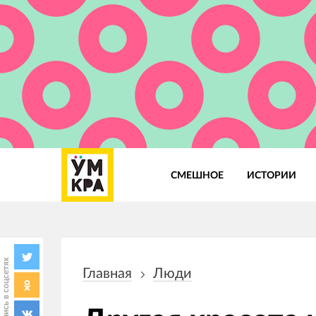
СМЕШНОЕ
ИСТОРИИ
Основная
навигация
Поделись в соцсетях
Главная
Люди
Строка
навигации