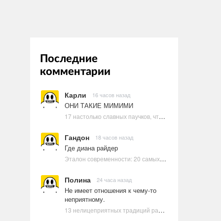
Последние
комментарии
Карли
16 часов назад
ОНИ ТАКИЕ МИМИМИ
17 настолько славных паучков, что даже у арахнофобов появится желание их погладить
Гандон
18 часов назад
Где диана райдер
Эталон современности: 20 самых красивых и привлекательных актрис Голливуда, по мнению Google | Ультрамарин
Полина
24 часа назад
Не имеет отношения к чему-то
неприятному.
13 нелицеприятных традиций разных стран, которые могут шокировать неподготовленного человека