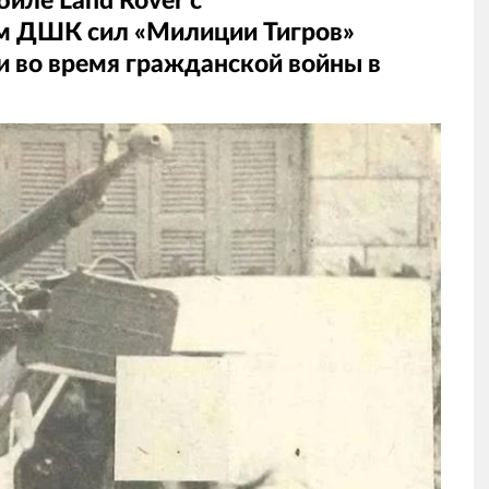
иле Land Rover с
м ДШК сил «Милиции Тигров»
 во время гражданской войны в