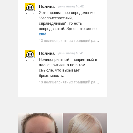
Полина
день назад 10:42
Хотя правильное определение -
"беспристрастный,
справедливый", то есть
непредвзятый. Здесь это слово
ещё
13 нелицеприятных традиций разных стран, которые могут шокировать неподготовленного человека
Полина
день назад 10:41
Нелицеприятный - неприятный в
плане критики, а не в том
смысле, что вызывает
брезгливость.
13 нелицеприятных традиций разных стран, которые могут шокировать неподготовленного человека