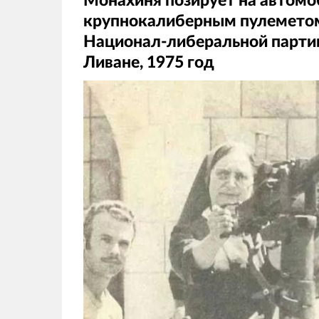
Монахиня позирует на автомоб
крупнокалиберным пулемето
Национал-либеральной партии
Ливане, 1975 год