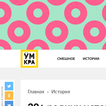
СМЕШНОЕ
ИСТОРИИ
Основная
навигация
Поделись в соцсетях
Главная
История
Строка
навигации