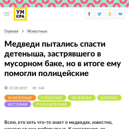
Основная
навигация
Главная
Животные
Строка
навигации
Медведи пытались спасти
детеныша, застрявшего в
мусорном баке, но в итоге ему
помогли полицейские
07.09.2019
544
ЖИВОТНЫЕ
СПАСЕНИЕ
МЕДВЕДИ
ДОБРОЕ
ИСТОРИИ
ПОЛИЦЕЙСКИЕ
Всем, кто хоть что-то знает о медведях, известно,
насколько они любопытные. К сожалению, их